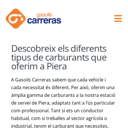
Skip
to
content
Tog
Nav
Inici
Descobreix els diferents
tipus de carburants que
Empresa
oferim a Piera
Benzinera
A Gasoils Carreras sabem que cada vehicle i
cada necessitat és diferent. Per això, oferim una
Servei Distribuidor
àmplia gamma de carburants a la nostra estació
de servei de Piera, adaptats tant a l’ús particular
com professional. Tant si ets un conductor
Rentador
habitual, com si treballes al sector agrícola o
industrial, tenim el carburant que necessites,