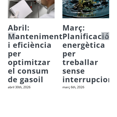
Abril:
Març:
Manteniment
Planificació
i eficiència
energètica
per
per
optimitzar
treballar
el consum
sense
de gasoil
interrupcions
abril 30th, 2026
març 6th, 2026