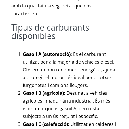
Autocaravanes
amb la qualitat i la seguretat que ens
caracteritza.
Contacte
Tipus de carburants
disponibles
Gasoil A (automoció):
És el carburant
utilitzat per a la majoria de vehicles dièsel.
Ofereix un bon rendiment energètic, ajuda
a protegir el motor i és ideal per a cotxes,
furgonetes i camions lleugers.
Gasoil B (agrícola):
Destinat a vehicles
agrícoles i maquinària industrial. És més
econòmic que el gasoil A, però està
subjecte a un ús regulat i específic.
Gasoil C (calefacció):
Utilitzat en calderes i