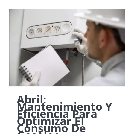
Autocaravanas
Contacto
Abril:
Mantenimiento Y
Eficiencia Para
Optimizar El
Consumo De