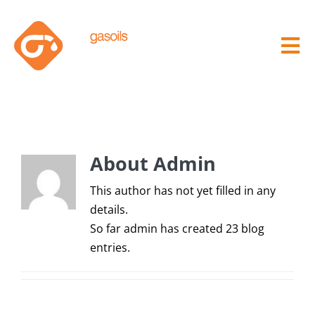
Skip
to
content
Tog
Nav
Inici
Empresa
About
Admin
Gasoilnera
This author has not yet filled in any
details.
So far admin has created 23 blog
Servicio Distribuidor
entries.
Lavadero de coches