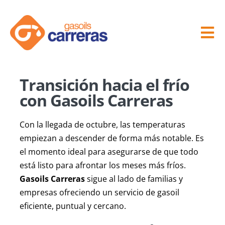
Skip
to
content
Tog
Nav
Inici
Transición hacia el frío
con Gasoils Carreras
Empresa
Con la llegada de octubre, las temperaturas
Gasoilnera
empiezan a descender de forma más notable. Es
el momento ideal para asegurarse de que todo
está listo para afrontar los meses más fríos.
Servicio Distribuidor
Gasoils Carreras
sigue al lado de familias y
empresas ofreciendo un servicio de gasoil
Lavadero de coches
eficiente, puntual y cercano.