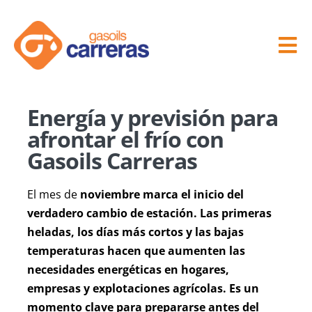
Skip
to
content
Tog
Nav
Inici
Energía y previsión para
afrontar el frío con
Empresa
Gasoils Carreras
Gasoilnera
El mes de
noviembre marca el inicio del
verdadero cambio de estación. Las primeras
Servicio Distribuidor
heladas, los días más cortos y las bajas
temperaturas hacen que aumenten las
necesidades energéticas en hogares,
Lavadero de coches
empresas y explotaciones agrícolas. Es un
momento clave para prepararse antes del