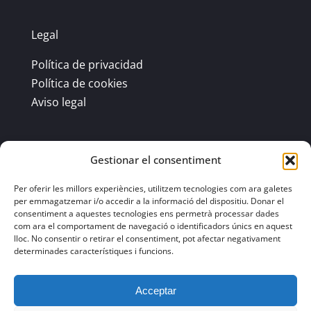
Legal
Política de privacidad
Política de cookies
Aviso legal
Gestionar el consentiment
Contacto
Per oferir les millors experiències, utilitzem tecnologies com ara galetes
Av. Ctra Igualada, 119 08784 Piera
per emmagatzemar i/o accedir a la informació del dispositiu. Donar el
937 788 208
consentiment a aquestes tecnologies ens permetrà processar dades
com ara el comportament de navegació o identificadors únics en aquest
info@gasoilscarreras.com
lloc. No consentir o retirar el consentiment, pot afectar negativament
determinades característiques i funcions.
Acceptar